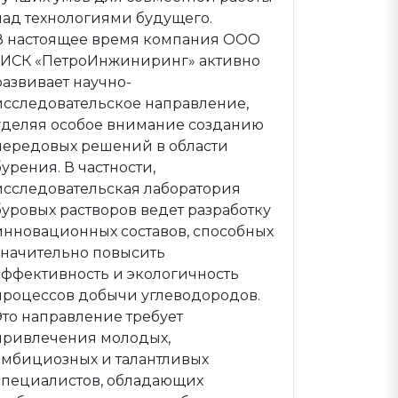
над технологиями будущего.
В настоящее время компания ООО
«ИСК «ПетроИнжиниринг» активно
развивает научно-
исследовательское направление,
уделяя особое внимание созданию
передовых решений в области
бурения. В частности,
исследовательская лаборатория
буровых растворов ведет разработку
инновационных составов, способных
значительно повысить
эффективность и экологичность
процессов добычи углеводородов.
Это направление требует
привлечения молодых,
амбициозных и талантливых
специалистов, обладающих