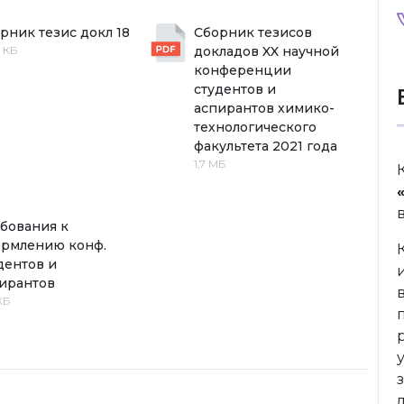
рник тезис докл 18
Сборник тезисов 
2 КБ
докладов XX научной 
конференции 
студентов и 
аспирантов химико-
технологического 
факультета 2021 года
1,7 МБ
бования к 
рмлению конф. 
дентов и 
ирантов
КБ