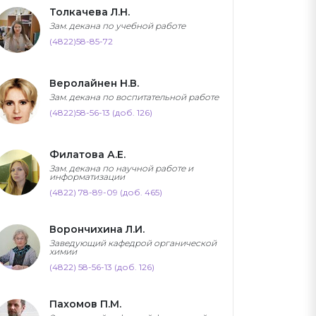
Толкачева Л.Н.
Зам. декана по учебной работе
(4822)58-85-72
Веролайнен Н.В.
Зам. декана по воспитательной работе
(4822)58-56-13 (доб. 126)
Филатова А.Е.
Зам. декана по научной работе и
информатизации
(4822) 78-89-09 (доб. 465)
Ворончихина Л.И.
Заведующий кафедрой органической
химии
(4822) 58-56-13 (доб. 126)
Пахомов П.М.