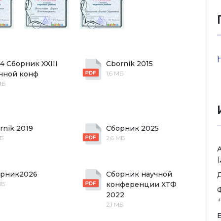
h
4 Сборник XXIII 
Cbornik 2015
чной конф
1,6 МБ
МБ
rnik 2019
Сборник 2025
МБ
2,6 МБ
(
орник2026
Сборник научной 
МБ
конференции ХТФ 
2022
2,1 МБ
E