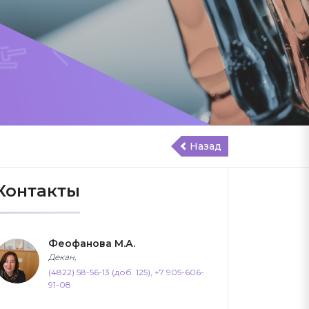
Назад
Контакты
Феофанова М.А.
Декан,
(4822) 58-56-13 (доб. 125), +7 905-606-
91-08