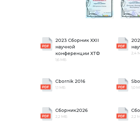
2023 Сборник XXII 
202
научной 
нау
конференции ХТФ
2,4 
1,6 МБ
Cbornik 2016
Sbo
1,1 МБ
1,0 
Сборник2026
Сб
2,2 МБ
2,2 