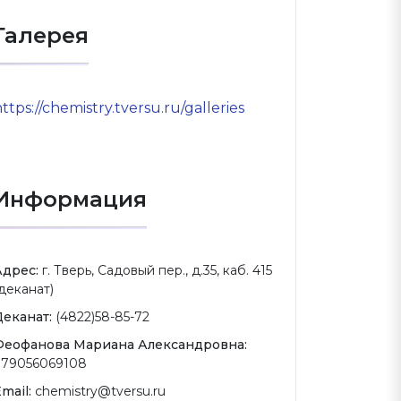
Галерея
ttps://chemistry.tversu.ru/galleries
Информация
Адрес:
г. Тверь, Садовый пер., д.35, каб. 415
деканат)
Деканат:
(4822)58-85-72
Феофанова Мариана Александровна:
+79056069108
mail:
chemistry@tversu.ru