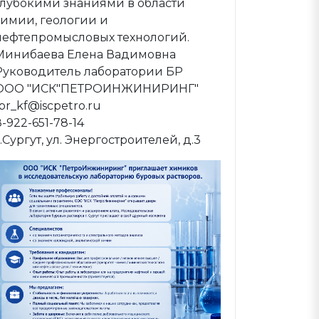
глубокими знаниями в области
химии, геологии и
нефтепромысловых технологий.
Минибаева Елена Вадимовна
Руководитель лаборатории БР
ООО "ИСК"ПЕТРОИНЖИНИРИНГ"
lbr_kf@iscpetro.ru
8-922-651-78-14
г.Сургут, ул. Энергостроителей, д.3