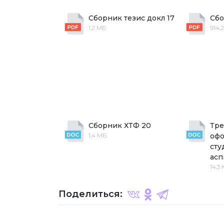
Сборник тезис докл 17
Сбо
1,2 МБ
914,
Сборник ХТФ 20
Тре
1,4 МБ
офо
сту
асп
14,3 
Поделиться: