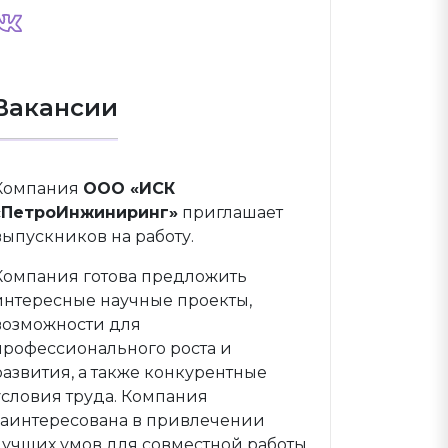
Вакансии
Компания
ООО «ИСК
«ПетроИнжиниринг»
приглашает
выпускников на работу.
Компания готова предложить
интересные научные проекты,
возможности для
профессионального роста и
развития, а также конкурентные
условия труда. Компания
заинтересована в привлечении
лучших умов для совместной работы