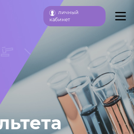
личный
кабинет
льтета