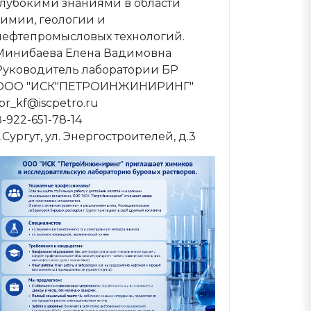
глубокими знаниями в области
химии, геологии и
нефтепромысловых технологий.
Минибаева Елена Вадимовна
Руководитель лаборатории БР
ООО "ИСК"ПЕТРОИНЖИНИРИНГ"
lbr_kf@iscpetro.ru
8-922-651-78-14
г.Сургут, ул. Энергостроителей, д.3