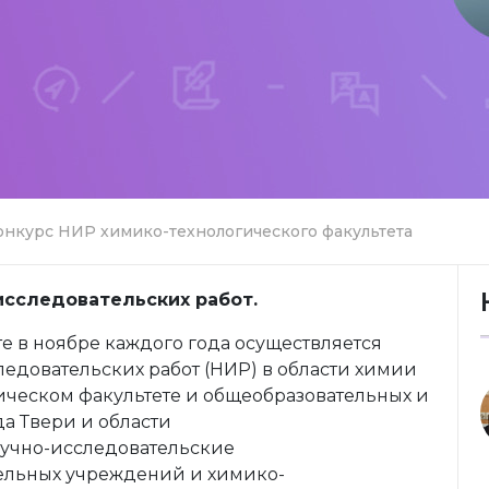
онкурс НИР химико-технологического факультета
исследовательских работ.
е в ноябре каждого года осуществляется
ледовательских работ (НИР) в области химии
ическом факультете и общеобразовательных и
а Твери и области
аучно-исследовательские
ельных учреждений и химико-