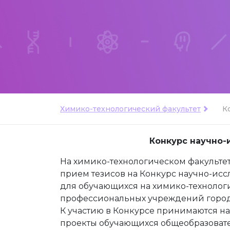
Химико-технологический факультет
К
Конкурс научно-
На химико-технологическом факультет
прием тезисов на Конкурс научно-исс
для обучающихся на химико-технолог
профессиональных учреждений город
К участию в Конкурсе принимаются н
проекты обучающихся общеобразоват