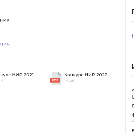
рник
h
рник
курс НИР 2021
Конкурс НИР 2022
МБ
1,5 МБ
(
E