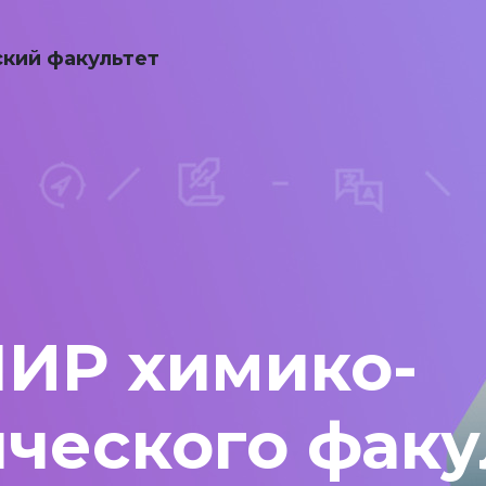
кий факультет
НИР химико-
ческого факу