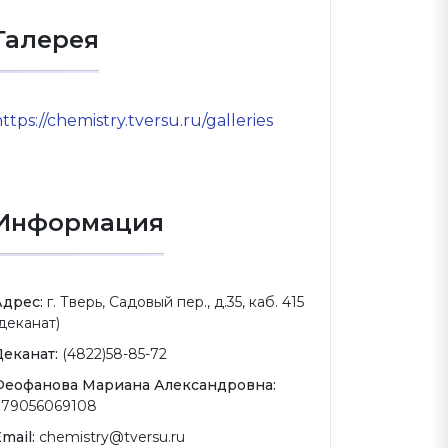
Галерея
ttps://chemistry.tversu.ru/galleries
Информация
Адрес:
г. Тверь, Садовый пер., д.35, каб. 415
деканат)
Деканат:
(4822)58-85-72
Феофанова Мариана Александровна:
+79056069108
mail:
chemistry@tversu.ru