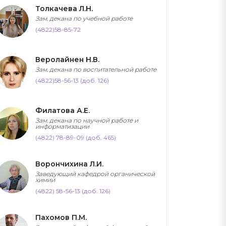
Толкачева Л.Н.
Зам. декана по учебной работе
(4822)58-85-72
Веролайнен Н.В.
Зам. декана по воспитательной работе
(4822)58-56-13 (доб. 126)
Филатова А.Е.
Зам. декана по научной работе и
информатизации
(4822) 78-89-09 (доб. 465)
Ворончихина Л.И.
Заведующий кафедрой органической
химии
(4822) 58-56-13 (доб. 126)
Пахомов П.М.