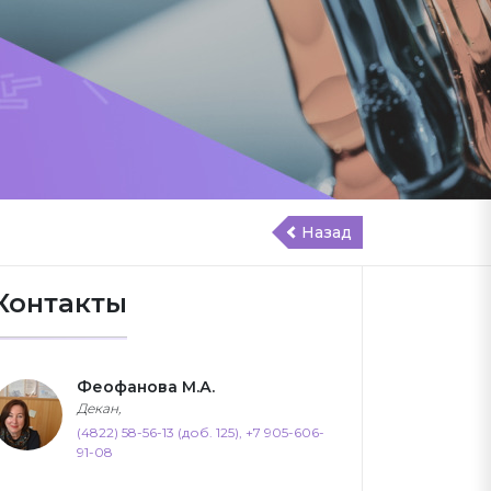
Назад
Контакты
Феофанова М.А.
Декан,
(4822) 58-56-13 (доб. 125), +7 905-606-
91-08