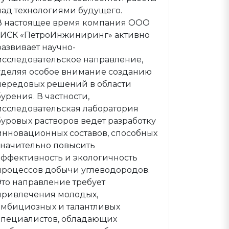
над технологиями будущего.
В настоящее время компания ООО
«ИСК «ПетроИнжиниринг» активно
развивает научно-
исследовательское направление,
уделяя особое внимание созданию
передовых решений в области
бурения. В частности,
исследовательская лаборатория
буровых растворов ведет разработку
инновационных составов, способных
значительно повысить
эффективность и экологичность
процессов добычи углеводородов.
Это направление требует
привлечения молодых,
амбициозных и талантливых
специалистов, обладающих