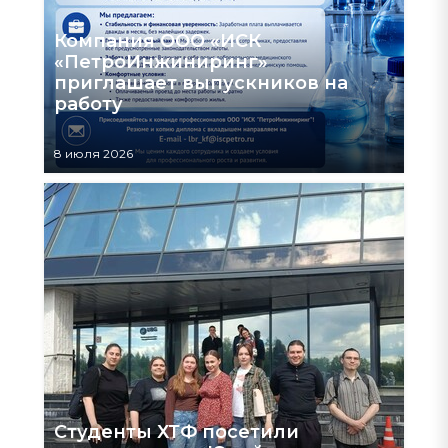
Компания ООО «ИСК
«ПетроИнжиниринг»
приглашает выпускников на
работу
8 июля 2026
Студенты ХТФ посетили