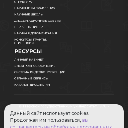
СТРУКТУРА
НАУЧНЫЕ НАПРАВЛЕНИЯ
НАУЧНЫЕ ШКОЛЫ
ДИССЕРТАЦИОННЫЕ СОВЕТЫ
ПЕРЕЧЕНЬ НИОКР
НАУЧНАЯ ДОКУМЕНТАЦИЯ
КОНКУРСЫ, ГРАНТЫ,
СТИПЕНДИИ
РЕСУРСЫ
ЛИЧНЫЙ КАБИНЕТ
ЭЛЕКТРОННОЕ ОБУЧЕНИЕ
СИСТЕМА ВИДЕОКОНФЕРЕНЦИЙ
ОБЛАЧНЫЕ СЕРВИСЫ
КАТАЛОГ ДИСЦИПЛИН
© Тверской государственный университет, 1870 -
2026
Данный сайт использует cookies.
Продолжая им пользоваться,
вы
Карта сайта
соглашаетесь на обработку персональных