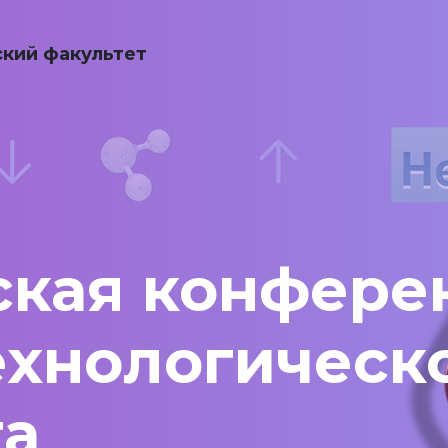
кий факультет
ская конфере
ехнологическ
та