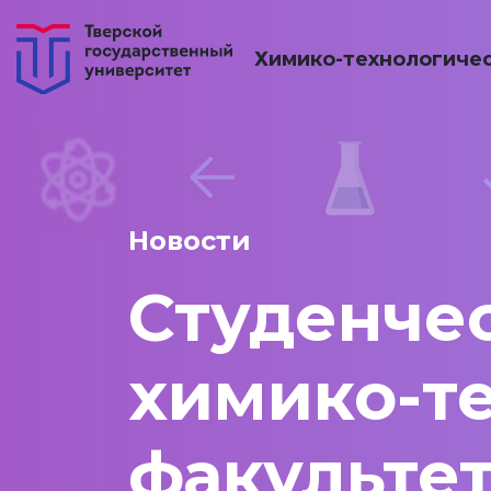
Химико-технологичес
Новости
Студенче
химико-т
факульте