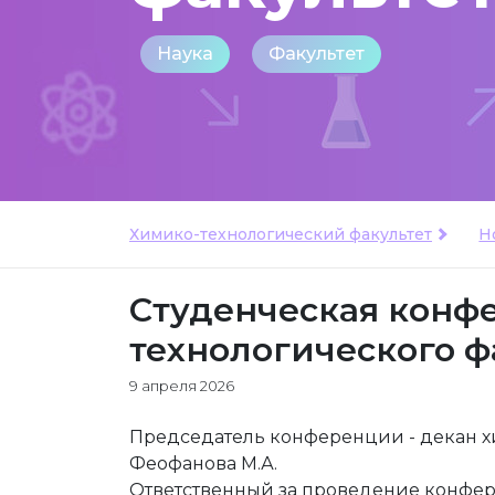
Наука
Факультет
Химико-технологический факультет
Н
Студенческая конф
технологического ф
9 апреля 2026
Председатель конференции - декан х
Феофанова М.А.
Ответственный за проведение конфер