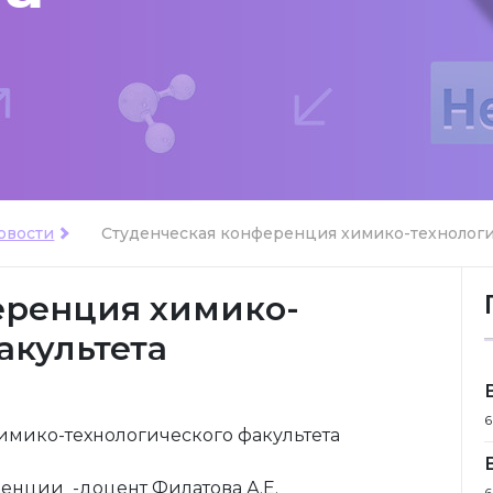
овости
Студенческая конференция химико-технологич
еренция химико-
акультета
6
имико-технологического факультета
енции -доцент Филатова А.Е.
6