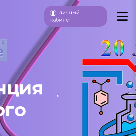
личный
кабинет
нция
ого