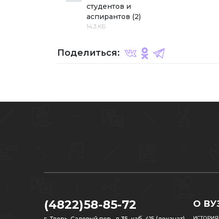
студентов и 
аспирантов (2)
14,3 КБ
Поделиться:
(4822)58-85-72
О ВУ
ИСТОРИЯ
г. Тверь, Садовый пер., д.35, каб. 415 (деканат)