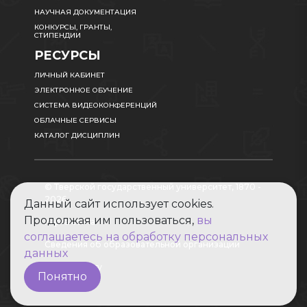
НАУЧНАЯ ДОКУМЕНТАЦИЯ
КОНКУРСЫ, ГРАНТЫ,
СТИПЕНДИИ
РЕСУРСЫ
ЛИЧНЫЙ КАБИНЕТ
ЭЛЕКТРОННОЕ ОБУЧЕНИЕ
СИСТЕМА ВИДЕОКОНФЕРЕНЦИЙ
ОБЛАЧНЫЕ СЕРВИСЫ
КАТАЛОГ ДИСЦИПЛИН
© Тверской государственный университет, 1870 -
2026
Данный сайт использует cookies.
Продолжая им пользоваться,
вы
Карта сайта
соглашаетесь на обработку персональных
Сведения об образовательной организации
данных
Абитуриенту
Понятно