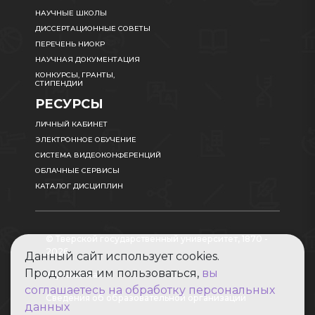
НАУЧНЫЕ ШКОЛЫ
ДИССЕРТАЦИОННЫЕ СОВЕТЫ
ПЕРЕЧЕНЬ НИОКР
НАУЧНАЯ ДОКУМЕНТАЦИЯ
КОНКУРСЫ, ГРАНТЫ,
СТИПЕНДИИ
РЕСУРСЫ
ЛИЧНЫЙ КАБИНЕТ
ЭЛЕКТРОННОЕ ОБУЧЕНИЕ
СИСТЕМА ВИДЕОКОНФЕРЕНЦИЙ
ОБЛАЧНЫЕ СЕРВИСЫ
КАТАЛОГ ДИСЦИПЛИН
© Тверской государственный университет, 1870 -
2026
Данный сайт использует cookies.
Продолжая им пользоваться,
вы
Карта сайта
соглашаетесь на обработку персональных
Сведения об образовательной организации
данных